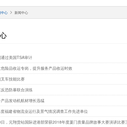
闻中心
新闻中心
心
通过美国TSA审计
立危险品收运专岗，提升服务产品收运时效
织叉车技能比赛
展反恐防暴联合演练
务产品发动机航材增长迅猛
017年度福建省物流业运行及景气情况调查工作先进单位
月10日，元翔货站国际进港部荣获2018年度厦门质量品牌故事大赛演讲比赛